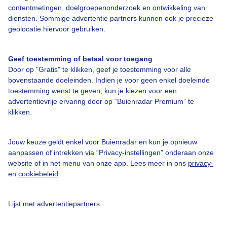
contentmetingen, doelgroepenonderzoek en ontwikkeling van
diensten. Sommige advertentie partners kunnen ook je precieze
Bedrijfsgegevens
geolocatie hiervoor gebruiken.
Veelgestelde vragen
Geef toestemming of betaal voor toegang
Contact
Door op "Gratis" te klikken, geef je toestemming voor alle
Toegankelijkheid
bovenstaande doeleinden. Indien je voor geen enkel doeleinde
toestemming wenst te geven, kun je kiezen voor een
Gebruikersvoorwaarden
advertentievrije ervaring door op “Buienradar Premium” te
klikken.
Adverteren
Buienradar Team
Jouw keuze geldt enkel voor Buienradar en kun je opnieuw
Privacy beleid
aanpassen of intrekken via “Privacy-instellingen” onderaan onze
website of in het menu van onze app. Lees meer in ons
privacy-
Cookie beleid
en
cookiebeleid
.
Privacy instellingen
Gratis weerdata
Lijst met advertentiepartners
@BuienradarNL