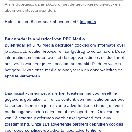
Als je doorgaat, ga je akkoord met de
gebruikers-
,
privacy-
en
Klik
hier
om dit aan te passen
abonnementsvoorwaarden
.
Heb je al een Buienradar-abonnement?
Inloggen
Zon
Wind
Dieren
Buienradar is onderdeel van DPG Media.
Buienradar en DPG Media gebruiken cookies om informatie over
Bekijk slideshow
je apparaat, locatie, browser en surfgedrag te verzamelen. Deze
informatie combineren we met de gegevens die je zelf deelt met
ons, zoals wanneer je een account aanmaakt. Dit doen we om
het gebruik van onze media te analyseren en onze websites en
apps te verbeteren.
Een moment geduld aub...
Daarnaast kunnen we, als je hier toestemming voor geeft, je
gegevens gebruiken om onze content, communicatie en aanbod
te personaliseren en je relevante advertenties te tonen, en voor
marketingdoeleinden delen met 4 mediapartners. Ook content
van 13 externe platformen wordt enkel getoond met jouw
toestemming. Onze 114 advertentie partners gebruiken cookies
voor gepersonaliseerde advertenties, advertentie- en
Over Buienradar