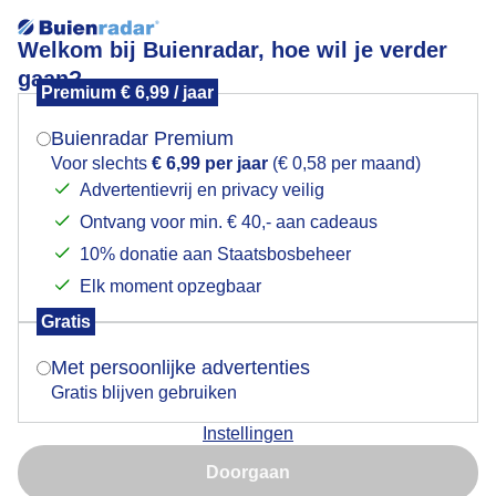
Welkom bij Buienradar, hoe wil je verder
gaan?
Premium € 6,99 / jaar
Mogen we je locatie gebruiken voor het
Een IJsvogel in de wind
weer?
Buienradar Premium
Voor slechts
€ 6,99 per jaar
(€ 0,58 per maand)
Advertentievrij en privacy veilig
Ontvang voor min. € 40,- aan cadeaus
Indien je hier nog geen akkoord op hebt gegeven,
verschijnt er zo een pop-up uit je browser waarin
10% donatie aan Staatsbosbeheer
deze toestemming gevraagd wordt.
Elk moment opzegbaar
Gratis
Is goed, toon de popup
Met persoonlijke advertenties
Gratis blijven gebruiken
Een IJsvogel in de wind, met zo nu en dan zon.
Instellingen
Nu niet, misschien later
Door: Trudy Fortuijn - van Es
Gemaakt: 11-09-2025, 64x bekeken
Doorgaan
Gebruik je Safari en wil je niet elke dag deze pop-up zien?