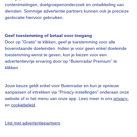
contentmetingen, doelgroepenonderzoek en ontwikkeling van
Veelgestelde vragen
diensten. Sommige advertentie partners kunnen ook je precieze
Contact
geolocatie hiervoor gebruiken.
Toegankelijkheid
Geef toestemming of betaal voor toegang
Gebruikersvoorwaarden
Door op "Gratis" te klikken, geef je toestemming voor alle
Adverteren
bovenstaande doeleinden. Indien je voor geen enkel doeleinde
toestemming wenst te geven, kun je kiezen voor een
Buienradar Team
advertentievrije ervaring door op “Buienradar Premium” te
klikken.
Privacy beleid
Cookie beleid
Jouw keuze geldt enkel voor Buienradar en kun je opnieuw
Privacy instellingen
aanpassen of intrekken via “Privacy-instellingen” onderaan onze
website of in het menu van onze app. Lees meer in ons
privacy-
Gratis weerdata
en
cookiebeleid
.
@BuienradarNL
Lijst met advertentiepartners
Buienradar
Buienradar