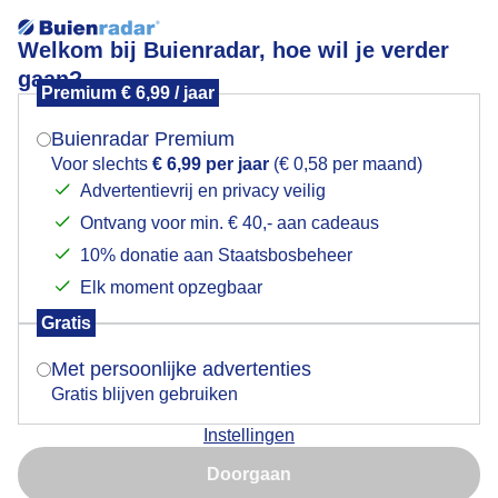
Welkom bij Buienradar, hoe wil je verder
gaan?
Premium € 6,99 / jaar
Mogen we je locatie gebruiken voor het
zonsopkomst
weer?
Buienradar Premium
Voor slechts
€ 6,99 per jaar
(€ 0,58 per maand)
Advertentievrij en privacy veilig
Ontvang voor min. € 40,- aan cadeaus
Indien je hier nog geen akkoord op hebt gegeven,
verschijnt er zo een pop-up uit je browser waarin
10% donatie aan Staatsbosbeheer
deze toestemming gevraagd wordt.
Elk moment opzegbaar
Gratis
Is goed, toon de popup
Met persoonlijke advertenties
Gratis blijven gebruiken
Instellingen
Nu niet, misschien later
Door: ben Saanen
Gemaakt: 11-09-2025, 23x bekeken
Doorgaan
Gebruik je Safari en wil je niet elke dag deze pop-up zien?