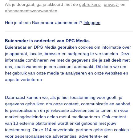
Als je doorgaat, ga je akkoord met de
gebruikers-
,
privacy-
en
Klik
hier
om dit aan te passen
abonnementsvoorwaarden
.
Heb je al een Buienradar-abonnement?
Inloggen
Bekijk slideshow
Buienradar is onderdeel van DPG Media.
Buienradar en DPG Media gebruiken cookies om informatie over
je apparaat, locatie, browser en surfgedrag te verzamelen. Deze
informatie combineren we met de gegevens die je zelf deelt met
ons, zoals wanneer je een account aanmaakt. Dit doen we om
Een moment geduld aub...
het gebruik van onze media te analyseren en onze websites en
apps te verbeteren.
Daarnaast kunnen we, als je hier toestemming voor geeft, je
gegevens gebruiken om onze content, communicatie en aanbod
te personaliseren en je relevante advertenties te tonen, en voor
Over Buienradar
marketingdoeleinden delen met 4 mediapartners. Ook content
van 13 externe platformen wordt enkel getoond met jouw
toestemming. Onze 114 advertentie partners gebruiken cookies
Bedrijfsgegevens
voor gepersonaliseerde advertenties, advertentie- en