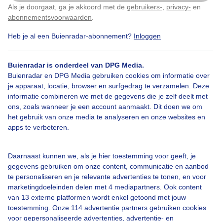
Herfst zon
Als je doorgaat, ga je akkoord met de
gebruikers-
,
privacy-
en
Klik
hier
om dit aan te passen
abonnementsvoorwaarden
.
Door: Karin Klein
Gemaakt: 10-09-2025, 34x bekeken
Heb je al een Buienradar-abonnement?
Inloggen
Buienradar is onderdeel van DPG Media.
Buienradar en DPG Media gebruiken cookies om informatie over
Herfst
Zon
je apparaat, locatie, browser en surfgedrag te verzamelen. Deze
informatie combineren we met de gegevens die je zelf deelt met
ons, zoals wanneer je een account aanmaakt. Dit doen we om
Bekijk slideshow
het gebruik van onze media te analyseren en onze websites en
apps te verbeteren.
Daarnaast kunnen we, als je hier toestemming voor geeft, je
gegevens gebruiken om onze content, communicatie en aanbod
te personaliseren en je relevante advertenties te tonen, en voor
Een moment geduld aub...
marketingdoeleinden delen met 4 mediapartners. Ook content
van 13 externe platformen wordt enkel getoond met jouw
toestemming. Onze 114 advertentie partners gebruiken cookies
voor gepersonaliseerde advertenties, advertentie- en