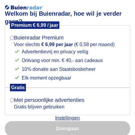
Welkom bij Buienradar, hoe wil je verder
gaan?
Premium € 6,99 / jaar
Mogen we je locatie gebruiken voor het
Mooi zonnige dag
weer?
Buienradar Premium
Voor slechts
€ 6,99 per jaar
(€ 0,58 per maand)
Advertentievrij en privacy veilig
Ontvang voor min. € 40,- aan cadeaus
Indien je hier nog geen akkoord op hebt gegeven,
verschijnt er zo een pop-up uit je browser waarin
10% donatie aan Staatsbosbeheer
deze toestemming gevraagd wordt.
Elk moment opzegbaar
Gratis
Is goed, toon de popup
Met persoonlijke advertenties
Gratis blijven gebruiken
Instellingen
Nu niet, misschien later
Doorgaan
Gebruik je Safari en wil je niet elke dag deze pop-up zien?