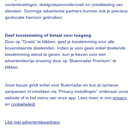
contentmetingen, doelgroepenonderzoek en ontwikkeling van
diensten. Sommige advertentie partners kunnen ook je precieze
geolocatie hiervoor gebruiken.
Over Buienradar
Geef toestemming of betaal voor toegang
Bedrijfsgegevens
Door op "Gratis" te klikken, geef je toestemming voor alle
bovenstaande doeleinden. Indien je voor geen enkel doeleinde
Veelgestelde vragen
toestemming wenst te geven, kun je kiezen voor een
Contact
advertentievrije ervaring door op “Buienradar Premium” te
klikken.
Toegankelijkheid
Gebruikersvoorwaarden
Jouw keuze geldt enkel voor Buienradar en kun je opnieuw
aanpassen of intrekken via “Privacy-instellingen” onderaan onze
Adverteren
website of in het menu van onze app. Lees meer in ons
privacy-
Buienradar Team
en
cookiebeleid
.
Privacy beleid
Lijst met advertentiepartners
Cookie beleid
Privacy instellingen