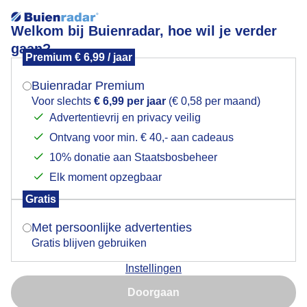
Welkom bij Buienradar, hoe wil je verder
gaan?
Premium € 6,99 / jaar
Mogen we je locatie gebruiken voor het
dampend heuvelland
weer?
Buienradar Premium
Voor slechts
€ 6,99 per jaar
(€ 0,58 per maand)
Advertentievrij en privacy veilig
Ontvang voor min. € 40,- aan cadeaus
Indien je hier nog geen akkoord op hebt gegeven,
verschijnt er zo een pop-up uit je browser waarin
10% donatie aan Staatsbosbeheer
deze toestemming gevraagd wordt.
Elk moment opzegbaar
Gratis
Is goed, toon de popup
Met persoonlijke advertenties
Gratis blijven gebruiken
Instellingen
Nu niet, misschien later
Doorgaan
Gebruik je Safari en wil je niet elke dag deze pop-up zien?