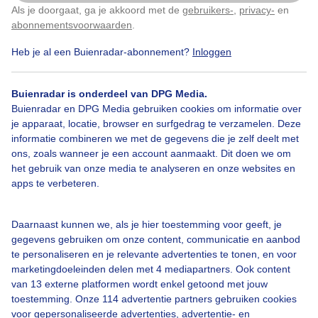
grijs/ regenachtig en dampen boven de boomtoppen
Als je doorgaat, ga je akkoord met de
gebruikers-
,
privacy-
en
Klik
hier
om dit aan te passen
abonnementsvoorwaarden
.
Door: Marij Bouwers
Gemaakt: 09-09-2025, 62x bekeken
Heb je al een Buienradar-abonnement?
Inloggen
Buienradar is onderdeel van DPG Media.
Buienradar en DPG Media gebruiken cookies om informatie over
Regen
Wolken
je apparaat, locatie, browser en surfgedrag te verzamelen. Deze
informatie combineren we met de gegevens die je zelf deelt met
ons, zoals wanneer je een account aanmaakt. Dit doen we om
Bekijk slideshow
het gebruik van onze media te analyseren en onze websites en
apps te verbeteren.
Daarnaast kunnen we, als je hier toestemming voor geeft, je
gegevens gebruiken om onze content, communicatie en aanbod
te personaliseren en je relevante advertenties te tonen, en voor
Een moment geduld aub...
marketingdoeleinden delen met 4 mediapartners. Ook content
van 13 externe platformen wordt enkel getoond met jouw
toestemming. Onze 114 advertentie partners gebruiken cookies
voor gepersonaliseerde advertenties, advertentie- en