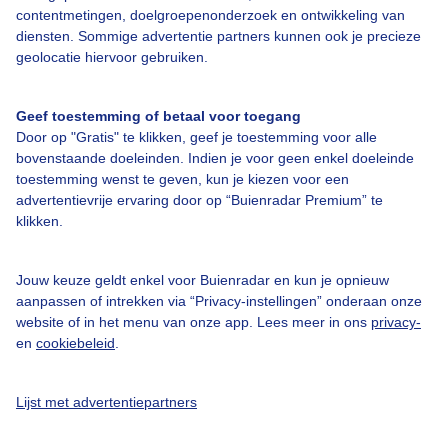
contentmetingen, doelgroepenonderzoek en ontwikkeling van
diensten. Sommige advertentie partners kunnen ook je precieze
geolocatie hiervoor gebruiken.
Over Buienradar
Geef toestemming of betaal voor toegang
Bedrijfsgegevens
Door op "Gratis" te klikken, geef je toestemming voor alle
bovenstaande doeleinden. Indien je voor geen enkel doeleinde
Veelgestelde vragen
toestemming wenst te geven, kun je kiezen voor een
Contact
advertentievrije ervaring door op “Buienradar Premium” te
klikken.
Toegankelijkheid
Gebruikersvoorwaarden
Jouw keuze geldt enkel voor Buienradar en kun je opnieuw
aanpassen of intrekken via “Privacy-instellingen” onderaan onze
Adverteren
website of in het menu van onze app. Lees meer in ons
privacy-
Buienradar Team
en
cookiebeleid
.
Privacy beleid
Lijst met advertentiepartners
Cookie beleid
Privacy instellingen