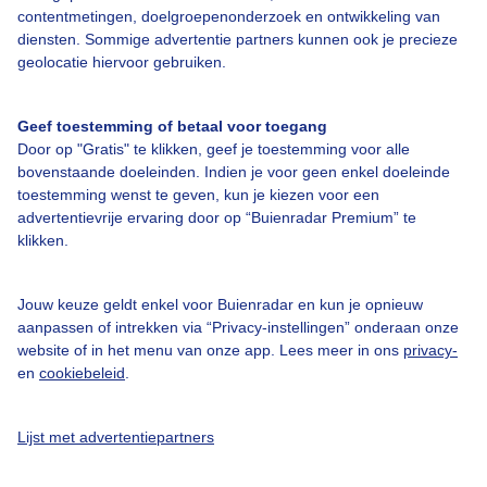
contentmetingen, doelgroepenonderzoek en ontwikkeling van
Veelgestelde vragen
diensten. Sommige advertentie partners kunnen ook je precieze
Contact
geolocatie hiervoor gebruiken.
Toegankelijkheid
Geef toestemming of betaal voor toegang
Gebruikersvoorwaarden
Door op "Gratis" te klikken, geef je toestemming voor alle
Adverteren
bovenstaande doeleinden. Indien je voor geen enkel doeleinde
toestemming wenst te geven, kun je kiezen voor een
Buienradar Team
advertentievrije ervaring door op “Buienradar Premium” te
klikken.
Privacy beleid
Cookie beleid
Jouw keuze geldt enkel voor Buienradar en kun je opnieuw
Privacy instellingen
aanpassen of intrekken via “Privacy-instellingen” onderaan onze
website of in het menu van onze app. Lees meer in ons
privacy-
Gratis weerdata
en
cookiebeleid
.
@BuienradarNL
Lijst met advertentiepartners
Buienradar
Buienradar