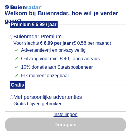
Welkom bij Buienradar, hoe wil je verder
gaan?
Premium € 6,99 / jaar
Mogen we je locatie gebruiken voor het
prachtige zonsopkomst in de mist in Oostum
weer?
Buienradar Premium
Voor slechts
€ 6,99 per jaar
(€ 0,58 per maand)
Advertentievrij en privacy veilig
Ontvang voor min. € 40,- aan cadeaus
Indien je hier nog geen akkoord op hebt gegeven,
verschijnt er zo een pop-up uit je browser waarin
10% donatie aan Staatsbosbeheer
deze toestemming gevraagd wordt.
Elk moment opzegbaar
Gratis
Is goed, toon de popup
Met persoonlijke advertenties
Gratis blijven gebruiken
Instellingen
Nu niet, misschien later
Door: Johanna Varner
Gemaakt: 06-09-2025, 19x bekeken
Doorgaan
Gebruik je Safari en wil je niet elke dag deze pop-up zien?