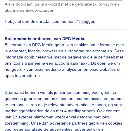
Als je doorgaat, ga je akkoord met de
gebruikers-
,
privacy-
en
Klik
hier
om dit aan te passen
abonnementsvoorwaarden
.
Heb je al een Buienradar-abonnement?
Inloggen
Bekijk slideshow
Buienradar is onderdeel van DPG Media.
Buienradar en DPG Media gebruiken cookies om informatie over
je apparaat, locatie, browser en surfgedrag te verzamelen. Deze
informatie combineren we met de gegevens die je zelf deelt met
ons, zoals wanneer je een account aanmaakt. Dit doen we om
Een moment geduld aub...
het gebruik van onze media te analyseren en onze websites en
apps te verbeteren.
Daarnaast kunnen we, als je hier toestemming voor geeft, je
gegevens gebruiken om onze content, communicatie en aanbod
te personaliseren en je relevante advertenties te tonen, en voor
Over Buienradar
marketingdoeleinden delen met 4 mediapartners. Ook content
van 13 externe platformen wordt enkel getoond met jouw
toestemming. Onze 114 advertentie partners gebruiken cookies
Bedrijfsgegevens
voor gepersonaliseerde advertenties, advertentie- en