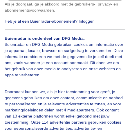
Als je doorgaat, ga je akkoord met de
gebruikers-
,
privacy-
en
Klik
hier
om dit aan te passen
abonnementsvoorwaarden
.
Heb je al een Buienradar-abonnement?
Inloggen
Stoomfestival Purmerend
Buienradar is onderdeel van DPG Media.
Buienradar en DPG Media gebruiken cookies om informatie over
Door: Peter Vermeulen
Gemaakt: 06-09-2025, 65x bekeken
je apparaat, locatie, browser en surfgedrag te verzamelen. Deze
informatie combineren we met de gegevens die je zelf deelt met
ons, zoals wanneer je een account aanmaakt. Dit doen we om
het gebruik van onze media te analyseren en onze websites en
apps te verbeteren.
Zon
Daarnaast kunnen we, als je hier toestemming voor geeft, je
gegevens gebruiken om onze content, communicatie en aanbod
Bekijk slideshow
te personaliseren en je relevante advertenties te tonen, en voor
marketingdoeleinden delen met 4 mediapartners. Ook content
van 13 externe platformen wordt enkel getoond met jouw
toestemming. Onze 114 advertentie partners gebruiken cookies
voor gepersonaliseerde advertenties, advertentie- en