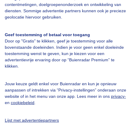
contentmetingen, doelgroepenonderzoek en ontwikkeling van
diensten. Sommige advertentie partners kunnen ook je precieze
Een moment geduld aub...
geolocatie hiervoor gebruiken.
Geef toestemming of betaal voor toegang
Door op "Gratis" te klikken, geef je toestemming voor alle
bovenstaande doeleinden. Indien je voor geen enkel doeleinde
toestemming wenst te geven, kun je kiezen voor een
Over Buienradar
advertentievrije ervaring door op “Buienradar Premium” te
klikken.
Bedrijfsgegevens
Jouw keuze geldt enkel voor Buienradar en kun je opnieuw
Veelgestelde vragen
aanpassen of intrekken via “Privacy-instellingen” onderaan onze
Contact
website of in het menu van onze app. Lees meer in ons
privacy-
en
cookiebeleid
.
Toegankelijkheid
Gebruikersvoorwaarden
Lijst met advertentiepartners
Adverteren