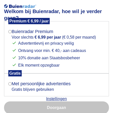
Welkom bij Buienradar, hoe wil je verder
gaan?
Premium € 6,99 / jaar
Mogen we je locatie gebruiken voor het
Lees meer.
weer?
Buienradar Premium
Stoomfestival Purmerend
Voor slechts
€ 6,99 per jaar
(€ 0,58 per maand)
Advertentievrij en privacy veilig
Ontvang voor min. € 40,- aan cadeaus
Indien je hier nog geen akkoord op hebt gegeven,
verschijnt er zo een pop-up uit je browser waarin
10% donatie aan Staatsbosbeheer
deze toestemming gevraagd wordt.
Elk moment opzegbaar
Gratis
Is goed, toon de popup
Met persoonlijke advertenties
Gratis blijven gebruiken
Instellingen
Nu niet, misschien later
Doorgaan
Gebruik je Safari en wil je niet elke dag deze pop-up zien?