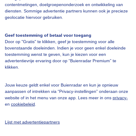
contentmetingen, doelgroepenonderzoek en ontwikkeling van
Veelgestelde vragen
diensten. Sommige advertentie partners kunnen ook je precieze
Contact
geolocatie hiervoor gebruiken.
Toegankelijkheid
Geef toestemming of betaal voor toegang
Gebruikersvoorwaarden
Door op "Gratis" te klikken, geef je toestemming voor alle
Adverteren
bovenstaande doeleinden. Indien je voor geen enkel doeleinde
toestemming wenst te geven, kun je kiezen voor een
Buienradar Team
advertentievrije ervaring door op “Buienradar Premium” te
klikken.
Privacy beleid
Cookie beleid
Jouw keuze geldt enkel voor Buienradar en kun je opnieuw
Privacy instellingen
aanpassen of intrekken via “Privacy-instellingen” onderaan onze
website of in het menu van onze app. Lees meer in ons
privacy-
Gratis weerdata
en
cookiebeleid
.
@BuienradarNL
Lijst met advertentiepartners
Buienradar
Buienradar