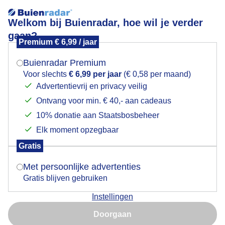
Welkom bij Buienradar, hoe wil je verder
gaan?
Premium € 6,99 / jaar
Mogen we je locatie gebruiken voor het
Mallorca
weer?
Buienradar Premium
Voor slechts
€ 6,99 per jaar
(€ 0,58 per maand)
Advertentievrij en privacy veilig
Ontvang voor min. € 40,- aan cadeaus
Indien je hier nog geen akkoord op hebt gegeven,
verschijnt er zo een pop-up uit je browser waarin
10% donatie aan Staatsbosbeheer
deze toestemming gevraagd wordt.
Elk moment opzegbaar
Gratis
Is goed, toon de popup
Met persoonlijke advertenties
Gratis blijven gebruiken
Instellingen
Nu niet, misschien later
Door: Tonny de Vries
Gemaakt: 04-09-2025, 33x bekeken
Doorgaan
Gebruik je Safari en wil je niet elke dag deze pop-up zien?