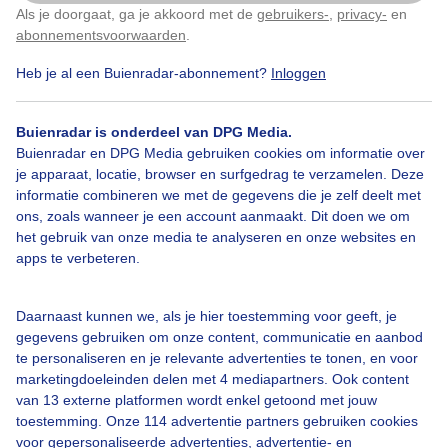
Als je doorgaat, ga je akkoord met de
gebruikers-
,
privacy-
en
Klik
hier
om dit aan te passen
abonnementsvoorwaarden
.
Heb je al een Buienradar-abonnement?
Inloggen
Bekijk slideshow
Buienradar is onderdeel van DPG Media.
Buienradar en DPG Media gebruiken cookies om informatie over
je apparaat, locatie, browser en surfgedrag te verzamelen. Deze
informatie combineren we met de gegevens die je zelf deelt met
ons, zoals wanneer je een account aanmaakt. Dit doen we om
Een moment geduld aub...
het gebruik van onze media te analyseren en onze websites en
apps te verbeteren.
Daarnaast kunnen we, als je hier toestemming voor geeft, je
gegevens gebruiken om onze content, communicatie en aanbod
te personaliseren en je relevante advertenties te tonen, en voor
Over Buienradar
marketingdoeleinden delen met 4 mediapartners. Ook content
van 13 externe platformen wordt enkel getoond met jouw
toestemming. Onze 114 advertentie partners gebruiken cookies
Bedrijfsgegevens
voor gepersonaliseerde advertenties, advertentie- en