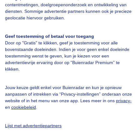
contentmetingen, doelgroepenonderzoek en ontwikkeling van
diensten. Sommige advertentie partners kunnen ook je precieze
Over Buienradar
geolocatie hiervoor gebruiken.
Bedrijfsgegevens
Geef toestemming of betaal voor toegang
Veelgestelde vragen
Door op "Gratis" te klikken, geef je toestemming voor alle
bovenstaande doeleinden. Indien je voor geen enkel doeleinde
Contact
toestemming wenst te geven, kun je kiezen voor een
Toegankelijkheid
advertentievrije ervaring door op “Buienradar Premium” te
klikken.
Gebruikersvoorwaarden
Adverteren
Jouw keuze geldt enkel voor Buienradar en kun je opnieuw
aanpassen of intrekken via “Privacy-instellingen” onderaan onze
Buienradar Team
website of in het menu van onze app. Lees meer in ons
privacy-
Privacy beleid
en
cookiebeleid
.
Cookie beleid
Lijst met advertentiepartners
Privacy instellingen
Gratis weerdata