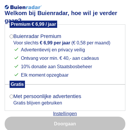
Welkom bij Buienradar, hoe wil je verder
gaan?
Premium € 6,99 / jaar
Mogen we je locatie gebruiken voor het
Een fraaie nazomerdag
weer?
Buienradar Premium
Voor slechts
€ 6,99 per jaar
(€ 0,58 per maand)
Advertentievrij en privacy veilig
Ontvang voor min. € 40,- aan cadeaus
Indien je hier nog geen akkoord op hebt gegeven,
verschijnt er zo een pop-up uit je browser waarin
10% donatie aan Staatsbosbeheer
deze toestemming gevraagd wordt.
Elk moment opzegbaar
Gratis
Is goed, toon de popup
Met persoonlijke advertenties
Gratis blijven gebruiken
Instellingen
Nu niet, misschien later
Fraai nazomerweer
Doorgaan
Gebruik je Safari en wil je niet elke dag deze pop-up zien?