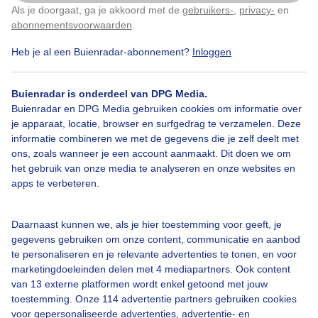
Als je doorgaat, ga je akkoord met de
gebruikers-
,
privacy-
en
Klik
hier
om dit aan te passen
Door: Anne-Marie van Iersel
Gemaakt: 05-09-2025, 40x bekeken
abonnementsvoorwaarden
.
Heb je al een Buienradar-abonnement?
Inloggen
Herfst
Zon
Wolken
Buienradar is onderdeel van DPG Media.
Buienradar en DPG Media gebruiken cookies om informatie over
je apparaat, locatie, browser en surfgedrag te verzamelen. Deze
informatie combineren we met de gegevens die je zelf deelt met
Bekijk slideshow
ons, zoals wanneer je een account aanmaakt. Dit doen we om
het gebruik van onze media te analyseren en onze websites en
apps te verbeteren.
Daarnaast kunnen we, als je hier toestemming voor geeft, je
Een moment geduld aub...
gegevens gebruiken om onze content, communicatie en aanbod
te personaliseren en je relevante advertenties te tonen, en voor
marketingdoeleinden delen met 4 mediapartners. Ook content
van 13 externe platformen wordt enkel getoond met jouw
toestemming. Onze 114 advertentie partners gebruiken cookies
voor gepersonaliseerde advertenties, advertentie- en