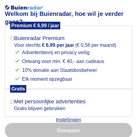
Welkom bij Buienradar, hoe wil je verder
gaan?
Premium € 6,99 / jaar
Mogen we je locatie gebruiken voor het
Hoosbui
weer?
Buienradar Premium
Voor slechts
€ 6,99 per jaar
(€ 0,58 per maand)
Advertentievrij en privacy veilig
Ontvang voor min. € 40,- aan cadeaus
Indien je hier nog geen akkoord op hebt gegeven,
verschijnt er zo een pop-up uit je browser waarin
10% donatie aan Staatsbosbeheer
deze toestemming gevraagd wordt.
Elk moment opzegbaar
Gratis
Is goed, toon de popup
Met persoonlijke advertenties
Gratis blijven gebruiken
Instellingen
Nu niet, misschien later
Doorgaan
Gebruik je Safari en wil je niet elke dag deze pop-up zien?