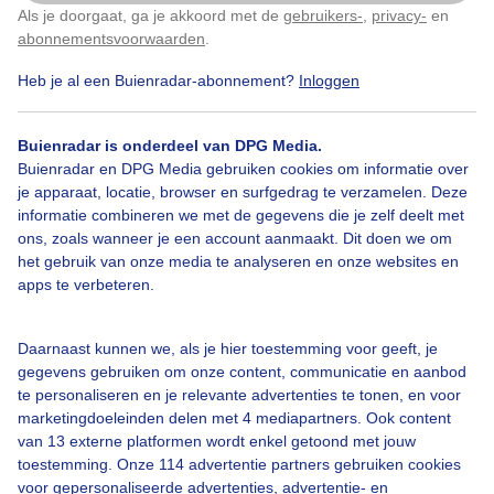
Regen
Als je doorgaat, ga je akkoord met de
gebruikers-
,
privacy-
en
Klik
hier
om dit aan te passen
abonnementsvoorwaarden
.
Door: Ruud Den Boer
Gemaakt: 03-09-2025, 24x bekeken
Heb je al een Buienradar-abonnement?
Inloggen
Buienradar is onderdeel van DPG Media.
Buienradar en DPG Media gebruiken cookies om informatie over
Zomer
Regen
Wind
je apparaat, locatie, browser en surfgedrag te verzamelen. Deze
informatie combineren we met de gegevens die je zelf deelt met
ons, zoals wanneer je een account aanmaakt. Dit doen we om
Bekijk slideshow
het gebruik van onze media te analyseren en onze websites en
apps te verbeteren.
Daarnaast kunnen we, als je hier toestemming voor geeft, je
gegevens gebruiken om onze content, communicatie en aanbod
te personaliseren en je relevante advertenties te tonen, en voor
Een moment geduld aub...
marketingdoeleinden delen met 4 mediapartners. Ook content
van 13 externe platformen wordt enkel getoond met jouw
toestemming. Onze 114 advertentie partners gebruiken cookies
voor gepersonaliseerde advertenties, advertentie- en