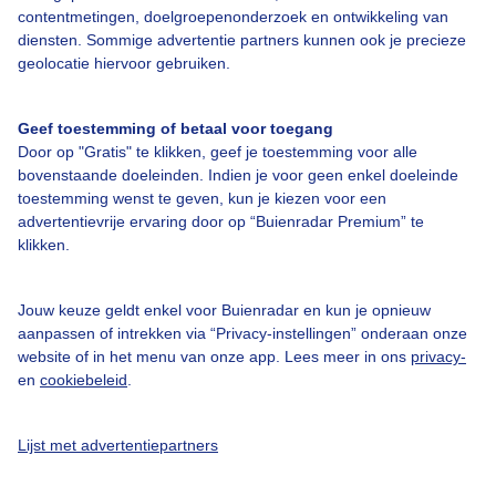
contentmetingen, doelgroepenonderzoek en ontwikkeling van
diensten. Sommige advertentie partners kunnen ook je precieze
geolocatie hiervoor gebruiken.
Over Buienradar
Geef toestemming of betaal voor toegang
Bedrijfsgegevens
Door op "Gratis" te klikken, geef je toestemming voor alle
bovenstaande doeleinden. Indien je voor geen enkel doeleinde
Veelgestelde vragen
toestemming wenst te geven, kun je kiezen voor een
Contact
advertentievrije ervaring door op “Buienradar Premium” te
klikken.
Toegankelijkheid
Gebruikersvoorwaarden
Jouw keuze geldt enkel voor Buienradar en kun je opnieuw
aanpassen of intrekken via “Privacy-instellingen” onderaan onze
Adverteren
website of in het menu van onze app. Lees meer in ons
privacy-
Buienradar Team
en
cookiebeleid
.
Privacy beleid
Lijst met advertentiepartners
Cookie beleid
Privacy instellingen