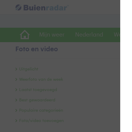
Mijn weer
Nederland
Wereld
Foto en video
D
Uitgelicht
Weerfoto van de week
Laatst toegevoegd
Best gewaardeerd
Populaire categorieën
Foto/video toevoegen