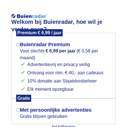
Reisinforma
Lees meer.
Welkom bij Buienradar, hoe wil je
verder gaan?
Premium € 6,99 / jaar
wijd
Foto en video
Weerzine
Buienradar Premium
Zoeken in 
Voor slechts
€ 6,99 per jaar
(€ 0,58 per
maand)
Mogen we je locatie gebruiken voor
ruk aan het strand
Advertentievrij en privacy veilig
het weer?
Ontvang voor min. € 40,- aan cadeaus
10% donatie aan Staatsbosbeheer
Elk moment opzegbaar
Indien je hier nog geen akkoord op hebt
Gratis
gegeven, verschijnt er zo een pop-up uit
je browser waarin deze toestemming
Met persoonlijke advertenties
gevraagd wordt.
Gratis blijven gebruiken
Instellingen