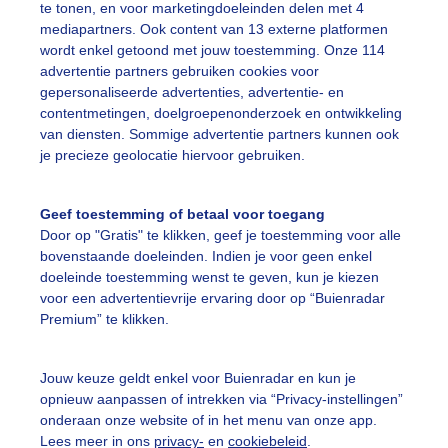
te tonen, en voor marketingdoeleinden delen met 4
mediapartners. Ook content van 13 externe platformen
randweer
wordt enkel getoond met jouw toestemming. Onze 114
r: werner de vliegere
Gemaakt: 19-07-2025, 50x bekeken
advertentie partners gebruiken cookies voor
gepersonaliseerde advertenties, advertentie- en
contentmetingen, doelgroepenonderzoek en ontwikkeling
omer
Zon
van diensten. Sommige advertentie partners kunnen ook
je precieze geolocatie hiervoor gebruiken.
ekijk slideshow
Geef toestemming of betaal voor toegang
Door op "Gratis" te klikken, geef je toestemming voor alle
bovenstaande doeleinden. Indien je voor geen enkel
doeleinde toestemming wenst te geven, kun je kiezen
voor een advertentievrije ervaring door op “Buienradar
Premium” te klikken.
Een moment geduld
Jouw keuze geldt enkel voor Buienradar en kun je
opnieuw aanpassen of intrekken via “Privacy-instellingen”
onderaan onze website of in het menu van onze app.
uienradar
Mijn weer
Lees meer in ons
privacy-
en
cookiebeleid
.