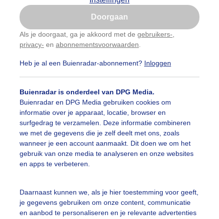
Is goed, toon de popup
Doorgaan
Nu niet, misschien later
Als je doorgaat, ga je akkoord met de
gebruikers-
,
privacy-
en
abonnementsvoorwaarden
.
Gebruik je Safari en wil je niet elke dag deze pop-up
zien?
Heb je al een Buienradar-abonnement?
Inloggen
Klik
hier
om dit aan te passen
Buienradar is onderdeel van DPG Media.
Buienradar en DPG Media gebruiken cookies om
informatie over je apparaat, locatie, browser en
surfgedrag te verzamelen. Deze informatie combineren
we met de gegevens die je zelf deelt met ons, zoals
wanneer je een account aanmaakt. Dit doen we om het
gebruik van onze media te analyseren en onze websites
en apps te verbeteren.
Daarnaast kunnen we, als je hier toestemming voor geeft,
je gegevens gebruiken om onze content, communicatie
en aanbod te personaliseren en je relevante advertenties