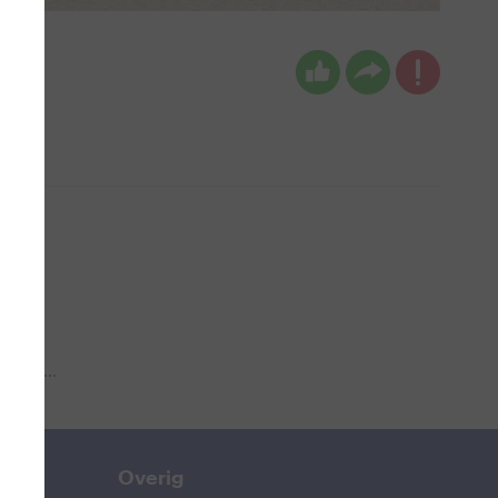
 aub...
Overig