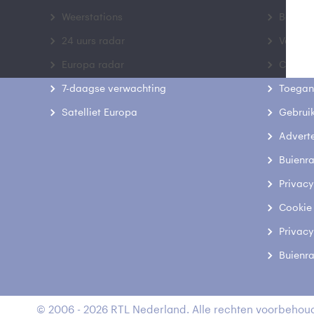
Weerstations
Bedrij
24 uurs radar
Veelge
Europa radar
Contac
7-daagse verwachting
Toegank
Satelliet Europa
Gebrui
Advert
Buienr
Privacy
Cookie
Privacy
Buienr
© 2006 - 2026 RTL Nederland. Alle rechten voorbehoud