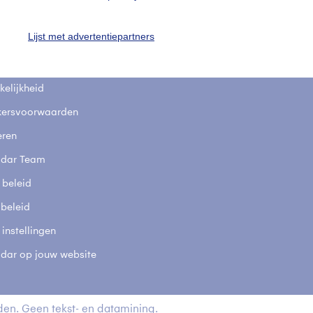
fsgegevens
De Bilt
Lijst met advertentiepartners
stelde vragen
t
elijkheid
kersvoorwaarden
eren
adar Team
 beleid
 beleid
 instellingen
adar op jouw website
en. Geen tekst- en datamining.