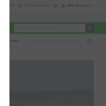
tie:
Files
| Treinmeldingen
Mijn Account
0
14
foto & video: