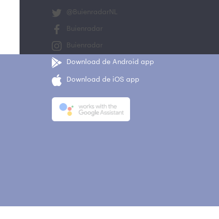
@BuienradarNL
Buienradar
Buienradar
Download de Android app
Download de iOS app