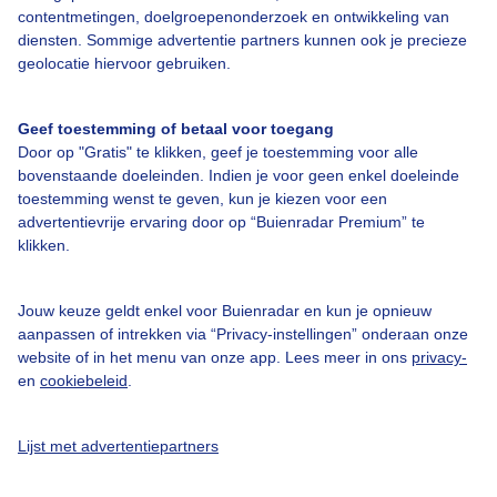
contentmetingen, doelgroepenonderzoek en ontwikkeling van
diensten. Sommige advertentie partners kunnen ook je precieze
Bedrijfsgegevens
geolocatie hiervoor gebruiken.
Veelgestelde vragen
Geef toestemming of betaal voor toegang
Contact
Door op "Gratis" te klikken, geef je toestemming voor alle
Toegankelijkheid
bovenstaande doeleinden. Indien je voor geen enkel doeleinde
toestemming wenst te geven, kun je kiezen voor een
Gebruikersvoorwaarden
advertentievrije ervaring door op “Buienradar Premium” te
klikken.
Adverteren
Buienradar Team
Jouw keuze geldt enkel voor Buienradar en kun je opnieuw
Privacy beleid
aanpassen of intrekken via “Privacy-instellingen” onderaan onze
website of in het menu van onze app. Lees meer in ons
privacy-
Cookie beleid
en
cookiebeleid
.
Privacy instellingen
Gratis weerdata
Lijst met advertentiepartners
@BuienradarNL