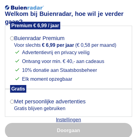
Welkom bij Buienradar, hoe wil je verder
gaan?
Premium € 6,99 / jaar
Mogen we je locatie gebruiken voor het
Zon
weer?
Buienradar Premium
Voor slechts
€ 6,99 per jaar
(€ 0,58 per maand)
Advertentievrij en privacy veilig
Ontvang voor min. € 40,- aan cadeaus
Indien je hier nog geen akkoord op hebt gegeven,
verschijnt er zo een pop-up uit je browser waarin
10% donatie aan Staatsbosbeheer
deze toestemming gevraagd wordt.
Elk moment opzegbaar
Gratis
Is goed, toon de popup
Met persoonlijke advertenties
Gratis blijven gebruiken
Vrij zonnig met wat hoge en sluierbewolking vandaag
Instellingen
Nu niet, misschien later
Door: Ton Wesselius
Gemaakt: 19-07-2025, 1452x bekeken
Doorgaan
Gebruik je Safari en wil je niet elke dag deze pop-up zien?