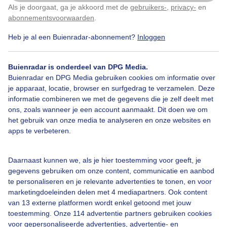
Als je doorgaat, ga je akkoord met de
gebruikers-
,
privacy-
en
Klik
hier
om dit aan te passen
abonnementsvoorwaarden
.
Heb je al een Buienradar-abonnement?
Inloggen
#opklaring
Zon
Wolken
Buienradar is onderdeel van DPG Media.
Buienradar en DPG Media gebruiken cookies om informatie over
je apparaat, locatie, browser en surfgedrag te verzamelen. Deze
Bekijk slideshow
informatie combineren we met de gegevens die je zelf deelt met
ons, zoals wanneer je een account aanmaakt. Dit doen we om
het gebruik van onze media te analyseren en onze websites en
apps te verbeteren.
Een moment geduld aub...
Daarnaast kunnen we, als je hier toestemming voor geeft, je
gegevens gebruiken om onze content, communicatie en aanbod
te personaliseren en je relevante advertenties te tonen, en voor
marketingdoeleinden delen met 4 mediapartners. Ook content
van 13 externe platformen wordt enkel getoond met jouw
toestemming. Onze 114 advertentie partners gebruiken cookies
voor gepersonaliseerde advertenties, advertentie- en