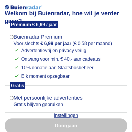
Welkom bij Buienradar, hoe wil je verder
gaan?
Premium € 6,99 / jaar
Mogen we je locatie gebruiken voor het
Opklaring en zon
weer?
Buienradar Premium
Voor slechts
€ 6,99 per jaar
(€ 0,58 per maand)
Advertentievrij en privacy veilig
Ontvang voor min. € 40,- aan cadeaus
Indien je hier nog geen akkoord op hebt gegeven,
verschijnt er zo een pop-up uit je browser waarin
10% donatie aan Staatsbosbeheer
deze toestemming gevraagd wordt.
Elk moment opzegbaar
Gratis
Is goed, toon de popup
Met persoonlijke advertenties
Gratis blijven gebruiken
Opklaring en zon maar dat is maar voor eventjes bij
Instellingen
de Maasboulevard in Cuijk aan de Maas
Nu niet, misschien later
Doorgaan
Door: Henk Straatman
Gemaakt: 16-07-2025, 26x bekeken
Gebruik je Safari en wil je niet elke dag deze pop-up zien?