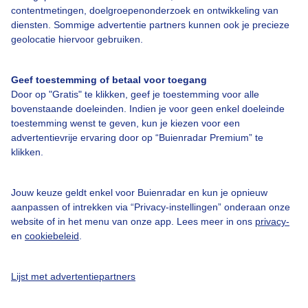
Over Buienradar
contentmetingen, doelgroepenonderzoek en ontwikkeling van
diensten. Sommige advertentie partners kunnen ook je precieze
geolocatie hiervoor gebruiken.
Bedrijfsgegevens
Veelgestelde vragen
Geef toestemming of betaal voor toegang
Door op "Gratis" te klikken, geef je toestemming voor alle
Contact
bovenstaande doeleinden. Indien je voor geen enkel doeleinde
Toegankelijkheid
toestemming wenst te geven, kun je kiezen voor een
advertentievrije ervaring door op “Buienradar Premium” te
Gebruikersvoorwaarden
klikken.
Adverteren
Buienradar Team
Jouw keuze geldt enkel voor Buienradar en kun je opnieuw
aanpassen of intrekken via “Privacy-instellingen” onderaan onze
Privacy beleid
website of in het menu van onze app. Lees meer in ons
privacy-
en
cookiebeleid
.
Cookie beleid
Privacy instellingen
Lijst met advertentiepartners
Gratis weerdata