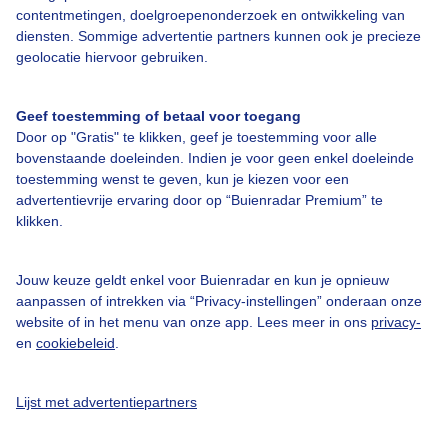
contentmetingen, doelgroepenonderzoek en ontwikkeling van
diensten. Sommige advertentie partners kunnen ook je precieze
Over Buienradar
geolocatie hiervoor gebruiken.
Bedrijfsgegevens
Geef toestemming of betaal voor toegang
Veelgestelde vragen
Door op "Gratis" te klikken, geef je toestemming voor alle
bovenstaande doeleinden. Indien je voor geen enkel doeleinde
Contact
toestemming wenst te geven, kun je kiezen voor een
Toegankelijkheid
advertentievrije ervaring door op “Buienradar Premium” te
klikken.
Gebruikersvoorwaarden
Adverteren
Jouw keuze geldt enkel voor Buienradar en kun je opnieuw
aanpassen of intrekken via “Privacy-instellingen” onderaan onze
Buienradar Team
website of in het menu van onze app. Lees meer in ons
privacy-
Privacy beleid
en
cookiebeleid
.
Cookie beleid
Lijst met advertentiepartners
Privacy instellingen
Gratis weerdata