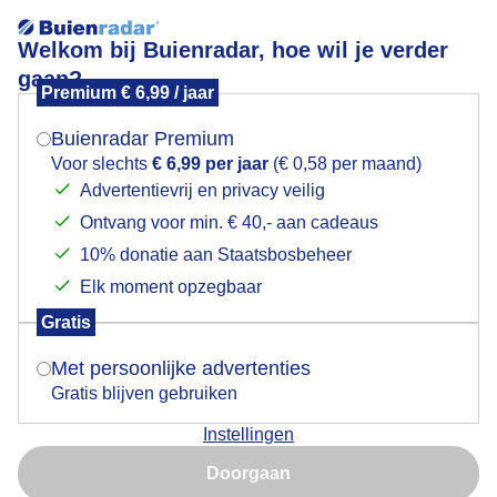
Welkom bij Buienradar, hoe wil je verder
gaan?
Premium € 6,99 / jaar
Mogen we je locatie gebruiken voor het
Wandelweer en fietsweer
weer?
Buienradar Premium
Voor slechts
€ 6,99 per jaar
(€ 0,58 per maand)
Advertentievrij en privacy veilig
Ontvang voor min. € 40,- aan cadeaus
Indien je hier nog geen akkoord op hebt gegeven,
verschijnt er zo een pop-up uit je browser waarin
10% donatie aan Staatsbosbeheer
deze toestemming gevraagd wordt.
Elk moment opzegbaar
Gratis
Is goed, toon de popup
Met persoonlijke advertenties
Gratis blijven gebruiken
Instellingen
Nu niet, misschien later
Kust
Doorgaan
Gebruik je Safari en wil je niet elke dag deze pop-up zien?