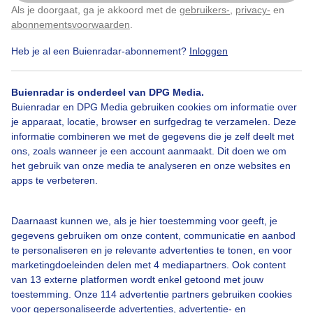
Als je doorgaat, ga je akkoord met de
gebruikers-
,
privacy-
en
Klik
hier
om dit aan te passen
Door: Ruud Den Boer
Gemaakt: 22-06-2025, 29x bekeken
abonnementsvoorwaarden
.
Heb je al een Buienradar-abonnement?
Inloggen
Zomer
Zon
Wind
Buienradar is onderdeel van DPG Media.
Buienradar en DPG Media gebruiken cookies om informatie over
je apparaat, locatie, browser en surfgedrag te verzamelen. Deze
informatie combineren we met de gegevens die je zelf deelt met
Bekijk slideshow
ons, zoals wanneer je een account aanmaakt. Dit doen we om
het gebruik van onze media te analyseren en onze websites en
apps te verbeteren.
Daarnaast kunnen we, als je hier toestemming voor geeft, je
Een moment geduld aub...
gegevens gebruiken om onze content, communicatie en aanbod
te personaliseren en je relevante advertenties te tonen, en voor
marketingdoeleinden delen met 4 mediapartners. Ook content
van 13 externe platformen wordt enkel getoond met jouw
toestemming. Onze 114 advertentie partners gebruiken cookies
voor gepersonaliseerde advertenties, advertentie- en