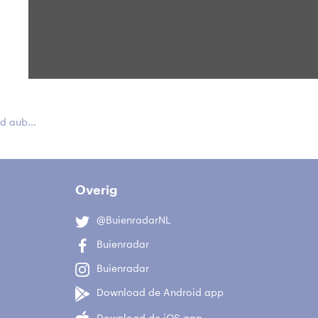
 aub...
Overig
@BuienradarNL
Buienradar
Buienradar
Download de Android app