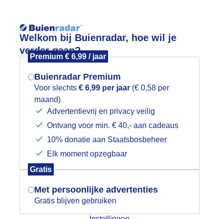
Reisinforma
Welkom bij Buienradar, hoe wil je
verder gaan?
Premium € 6,99 / jaar
Buienradar Premium
Voor slechts
€ 6,99 per jaar
(€ 0,58 per
wijd
Foto en video
Weerzine
maand)
Mogen we je locatie gebruiken voor
Advertentievrij en privacy veilig
het weer?
Zoeken in 
Ontvang voor min. € 40,- aan cadeaus
10% donatie aan Staatsbosbeheer
chtend wandeling
Elk moment opzegbaar
Indien je hier nog geen akkoord op hebt
Gratis
gegeven, verschijnt er zo een pop-up uit
je browser waarin deze toestemming
Met persoonlijke advertenties
gevraagd wordt.
Gratis blijven gebruiken
Instellingen