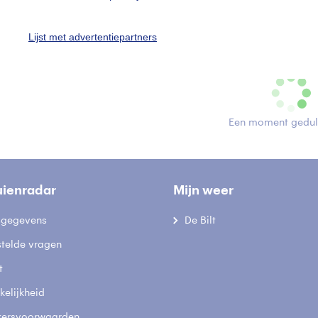
ekijk slideshow
Lijst met advertentiepartners
Een moment geduld
uienradar
Mijn weer
fsgegevens
De Bilt
stelde vragen
t
elijkheid
kersvoorwaarden