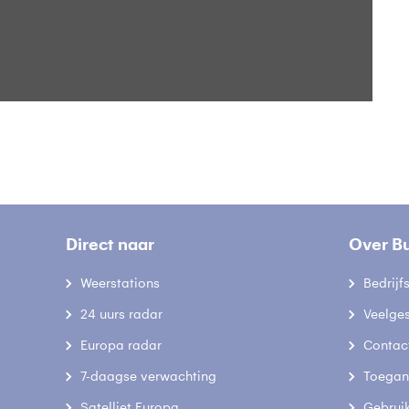
B
Direct naar
Over B
Weerstations
Bedrij
24 uurs radar
Veelge
Europa radar
Contac
7-daagse verwachting
Toegank
Satelliet Europa
Gebrui