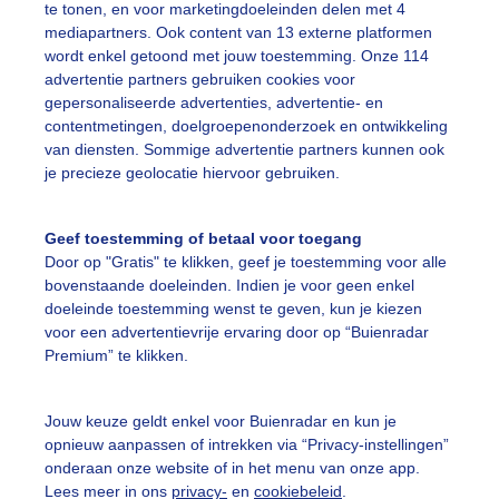
te tonen, en voor marketingdoeleinden delen met 4
mediapartners. Ook content van 13 externe platformen
wordt enkel getoond met jouw toestemming. Onze 114
advertentie partners gebruiken cookies voor
gepersonaliseerde advertenties, advertentie- en
contentmetingen, doelgroepenonderzoek en ontwikkeling
van diensten. Sommige advertentie partners kunnen ook
je precieze geolocatie hiervoor gebruiken.
Geef toestemming of betaal voor toegang
Door op "Gratis" te klikken, geef je toestemming voor alle
bovenstaande doeleinden. Indien je voor geen enkel
doeleinde toestemming wenst te geven, kun je kiezen
voor een advertentievrije ervaring door op “Buienradar
Premium” te klikken.
Jouw keuze geldt enkel voor Buienradar en kun je
opnieuw aanpassen of intrekken via “Privacy-instellingen”
r: public
Gemaakt: 13-06-2025, 19x bekeken
onderaan onze website of in het menu van onze app.
Lees meer in ons
privacy-
en
cookiebeleid
.