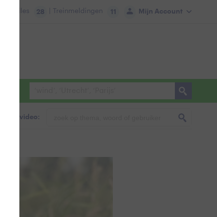
tie:
Files
| Treinmeldingen
Mijn Account
28
11
foto & video: