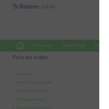
Mijn weer
Nederland
Wereld
Foto en video
O
Uitgelicht
Weerfoto van de week
Laatst toegevoegd
Best gewaardeerd
Populaire categorieën