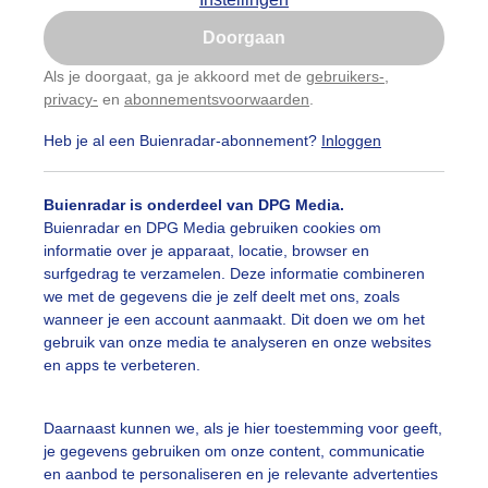
Is goed, toon de popup
Doorgaan
Nu niet, misschien later
Als je doorgaat, ga je akkoord met de
gebruikers-
,
privacy-
en
abonnementsvoorwaarden
.
Gebruik je Safari en wil je niet elke dag deze pop-up
zien?
Heb je al een Buienradar-abonnement?
Inloggen
Klik
hier
om dit aan te passen
Buienradar is onderdeel van DPG Media.
Buienradar en DPG Media gebruiken cookies om
informatie over je apparaat, locatie, browser en
surfgedrag te verzamelen. Deze informatie combineren
we met de gegevens die je zelf deelt met ons, zoals
wanneer je een account aanmaakt. Dit doen we om het
gebruik van onze media te analyseren en onze websites
en apps te verbeteren.
Daarnaast kunnen we, als je hier toestemming voor geeft,
je gegevens gebruiken om onze content, communicatie
en aanbod te personaliseren en je relevante advertenties