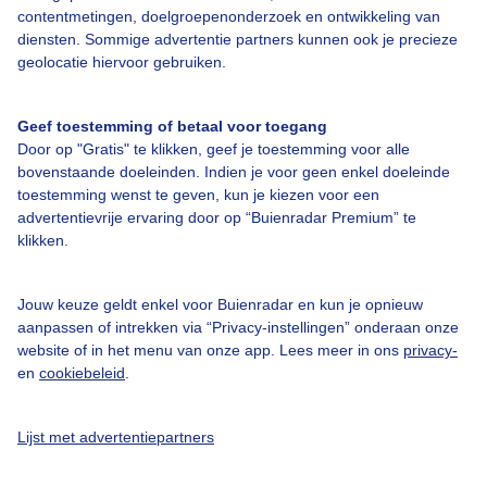
contentmetingen, doelgroepenonderzoek en ontwikkeling van
Veelgestelde vragen
diensten. Sommige advertentie partners kunnen ook je precieze
Contact
geolocatie hiervoor gebruiken.
Toegankelijkheid
Geef toestemming of betaal voor toegang
Gebruikersvoorwaarden
Door op "Gratis" te klikken, geef je toestemming voor alle
Adverteren
bovenstaande doeleinden. Indien je voor geen enkel doeleinde
toestemming wenst te geven, kun je kiezen voor een
Buienradar Team
advertentievrije ervaring door op “Buienradar Premium” te
klikken.
Privacy beleid
Cookie beleid
Jouw keuze geldt enkel voor Buienradar en kun je opnieuw
Privacy instellingen
aanpassen of intrekken via “Privacy-instellingen” onderaan onze
website of in het menu van onze app. Lees meer in ons
privacy-
Gratis weerdata
en
cookiebeleid
.
@BuienradarNL
Lijst met advertentiepartners
Buienradar
Buienradar