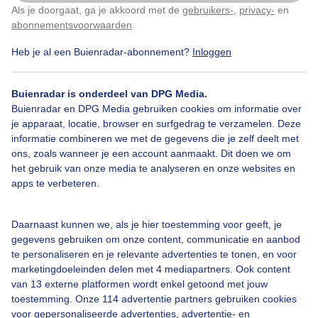
Als je doorgaat, ga je akkoord met de
gebruikers-
,
privacy-
en
Klik
hier
om dit aan te passen
abonnementsvoorwaarden
.
Heb je al een Buienradar-abonnement?
Inloggen
Bekijk slideshow
Buienradar is onderdeel van DPG Media.
Buienradar en DPG Media gebruiken cookies om informatie over
je apparaat, locatie, browser en surfgedrag te verzamelen. Deze
informatie combineren we met de gegevens die je zelf deelt met
ons, zoals wanneer je een account aanmaakt. Dit doen we om
Een moment geduld aub...
het gebruik van onze media te analyseren en onze websites en
apps te verbeteren.
Daarnaast kunnen we, als je hier toestemming voor geeft, je
gegevens gebruiken om onze content, communicatie en aanbod
te personaliseren en je relevante advertenties te tonen, en voor
Over Buienradar
marketingdoeleinden delen met 4 mediapartners. Ook content
van 13 externe platformen wordt enkel getoond met jouw
toestemming. Onze 114 advertentie partners gebruiken cookies
Bedrijfsgegevens
voor gepersonaliseerde advertenties, advertentie- en