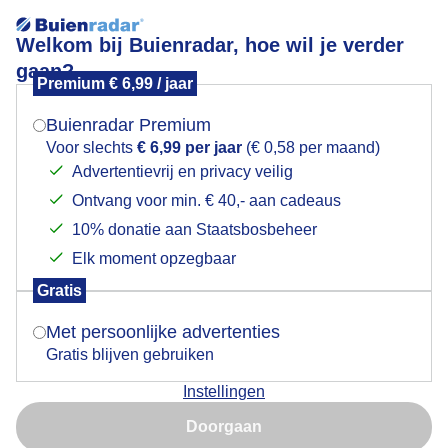
Welkom bij Buienradar, hoe wil je verder
gaan?
Premium € 6,99 / jaar
Mogen we je locatie gebruiken voor het
Lekkerweer!
weer?
Buienradar Premium
Voor slechts
€ 6,99 per jaar
(€ 0,58 per maand)
Advertentievrij en privacy veilig
Ontvang voor min. € 40,- aan cadeaus
Indien je hier nog geen akkoord op hebt gegeven,
verschijnt er zo een pop-up uit je browser waarin
10% donatie aan Staatsbosbeheer
deze toestemming gevraagd wordt.
Elk moment opzegbaar
Gratis
Is goed, toon de popup
Met persoonlijke advertenties
Gratis blijven gebruiken
Instellingen
Nu niet, misschien later
Door: Nely V Frankenhuijzen
Gemaakt: 08-07-2026, 64x bekeken
Doorgaan
Gebruik je Safari en wil je niet elke dag deze pop-up zien?