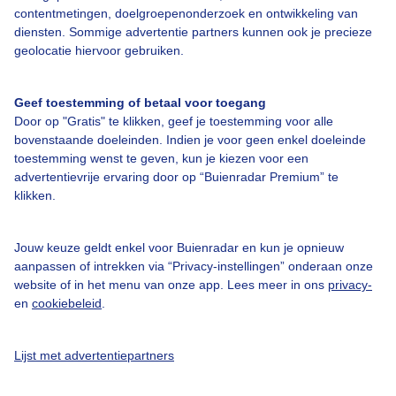
Over Buienradar
contentmetingen, doelgroepenonderzoek en ontwikkeling van
diensten. Sommige advertentie partners kunnen ook je precieze
geolocatie hiervoor gebruiken.
Bedrijfsgegevens
Veelgestelde vragen
Geef toestemming of betaal voor toegang
Contact
Door op "Gratis" te klikken, geef je toestemming voor alle
bovenstaande doeleinden. Indien je voor geen enkel doeleinde
Toegankelijkheid
toestemming wenst te geven, kun je kiezen voor een
advertentievrije ervaring door op “Buienradar Premium” te
Gebruikersvoorwaarden
klikken.
Adverteren
Buienradar Team
Jouw keuze geldt enkel voor Buienradar en kun je opnieuw
aanpassen of intrekken via “Privacy-instellingen” onderaan onze
Privacy beleid
website of in het menu van onze app. Lees meer in ons
privacy-
Cookie beleid
en
cookiebeleid
.
Privacy instellingen
Lijst met advertentiepartners
Gratis weerdata