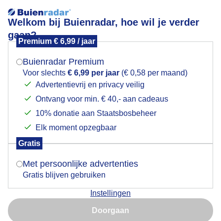
Welkom bij Buienradar, hoe wil je verder
gaan?
Premium € 6,99 / jaar
Mogen we je locatie gebruiken voor het
Geregeld breekt de lucht open
weer?
Buienradar Premium
Voor slechts
€ 6,99 per jaar
(€ 0,58 per maand)
Advertentievrij en privacy veilig
Ontvang voor min. € 40,- aan cadeaus
Indien je hier nog geen akkoord op hebt gegeven,
verschijnt er zo een pop-up uit je browser waarin
10% donatie aan Staatsbosbeheer
deze toestemming gevraagd wordt.
Elk moment opzegbaar
Gratis
Is goed, toon de popup
Met persoonlijke advertenties
Gratis blijven gebruiken
Instellingen
Nu niet, misschien later
Doorgaan
Gebruik je Safari en wil je niet elke dag deze pop-up zien?