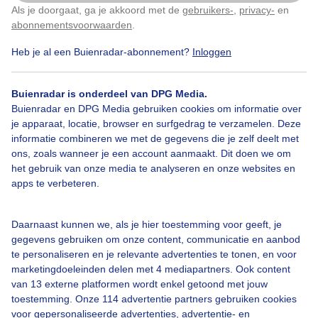
Als je doorgaat, ga je akkoord met de
gebruikers-
,
privacy-
en
Klik
hier
om dit aan te passen
Door: Jessie van Neer
Gemaakt: 14-06-2026, 20x bekeken
abonnementsvoorwaarden
.
Heb je al een Buienradar-abonnement?
Inloggen
Buienradar is onderdeel van DPG Media.
Buienradar en DPG Media gebruiken cookies om informatie over
Bekijk slideshow
je apparaat, locatie, browser en surfgedrag te verzamelen. Deze
informatie combineren we met de gegevens die je zelf deelt met
ons, zoals wanneer je een account aanmaakt. Dit doen we om
het gebruik van onze media te analyseren en onze websites en
apps te verbeteren.
Een moment geduld aub...
Daarnaast kunnen we, als je hier toestemming voor geeft, je
gegevens gebruiken om onze content, communicatie en aanbod
te personaliseren en je relevante advertenties te tonen, en voor
marketingdoeleinden delen met 4 mediapartners. Ook content
van 13 externe platformen wordt enkel getoond met jouw
toestemming. Onze 114 advertentie partners gebruiken cookies
voor gepersonaliseerde advertenties, advertentie- en